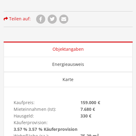
Teilen auf:
Objektangaben
Energieausweis
Karte
Kaufpreis:
159.000 €
Mieteinnahmen (Ist):
7.680 €
Hausgeld:
330 €
Käuferprovision:
3.57 % 3.57 % Käuferprovision
Wohnfläche (ca.):
75,29 m²