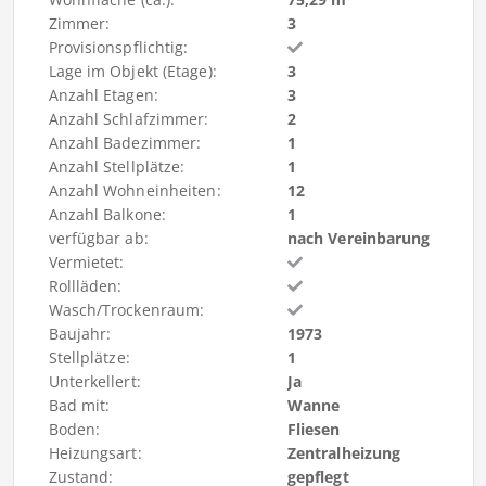
Zimmer:
3
Provisionspflichtig:
Lage im Objekt (Etage):
3
Anzahl Etagen:
3
Anzahl Schlafzimmer:
2
Anzahl Badezimmer:
1
Anzahl Stellplätze:
1
Anzahl Wohneinheiten:
12
Anzahl Balkone:
1
verfügbar ab:
nach Vereinbarung
Vermietet:
Rollläden:
Wasch/Trockenraum:
Baujahr:
1973
Stellplätze:
1
Unterkellert:
Ja
Bad mit:
Wanne
Boden:
Fliesen
Heizungsart:
Zentralheizung
Zustand:
gepflegt