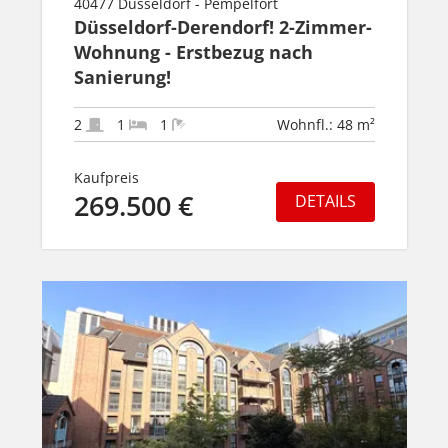
40477 Düsseldorf - Pempelfort
Düsseldorf-Derendorf! 2-Zimmer-
Wohnung - Erstbezug nach
Sanierung!
2
1
1
Wohnfl.: 48 m²
Kaufpreis
269.500 €
DETAILS