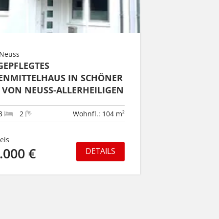
 Neuss
GEPFLEGTES
ENMITTELHAUS IN SCHÖNER
 VON NEUSS-ALLERHEILIGEN
3
2
Wohnfl.: 104 m²
eis
.000 €
DETAILS