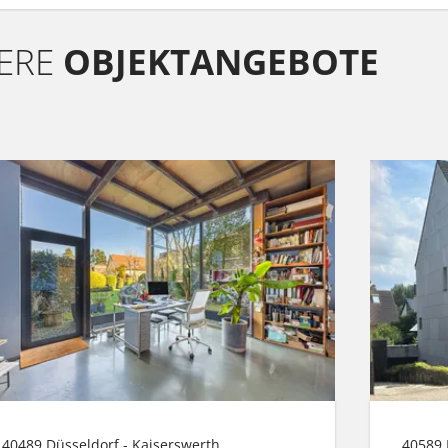
ERE
OBJEKTANGEBOTE
40489 Düsseldorf - Kaiserswerth
40589 