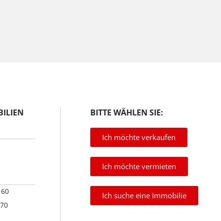
ILIEN
BITTE WÄHLEN SIE:
Ich möchte verkaufen
Ich möchte vermieten
 60
Ich suche eine Immobilie
 70