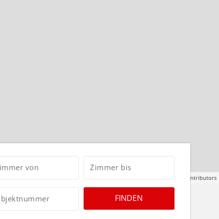
immer von
Zimmer bis
Leaflet
| ©
OpenStreetMap
contributors
FINDEN
bjektnummer