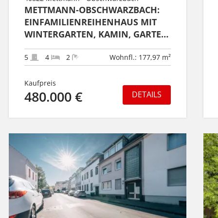
METTMANN-OBSCHWARZBACH:
EINFAMILIENREIHENHAUS MIT
WINTERGARTEN, KAMIN, GARTEN
UND GARAGE!
5
4
2
Wohnfl.: 177,97 m²
Kaufpreis
480.000 €
DETAILS