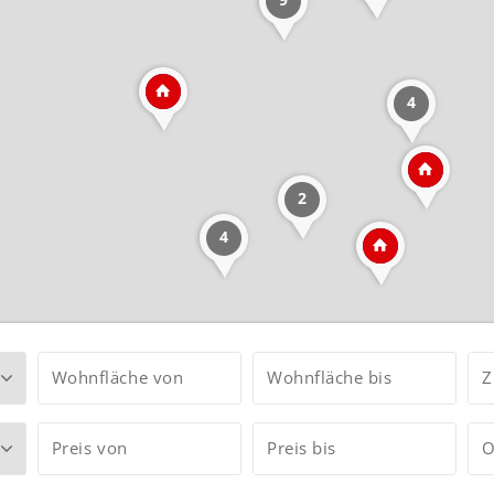
4
2
4
Wohnfläche von
Wohnfläche bis
Z
Preis von
Preis bis
O