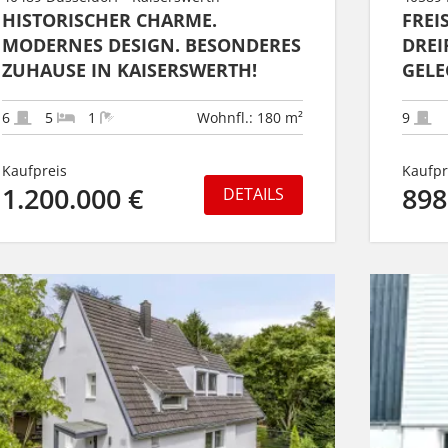
HISTORISCHER CHARME.
FREI
MODERNES DESIGN. BESONDERES
DREI
ZUHAUSE IN KAISERSWERTH!
GELE
WERS
6
5
1
Wohnfl.: 180 m²
9
Kaufpreis
Kaufpr
1.200.000 €
898
DETAILS