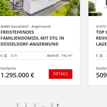
40489 Düsseldorf - Angermund
41470
FREISTEHENDES
TOP 
FAMILIENDOMIZIL MIT STIL IN
REIH
DÜSSELDORF-ANGERMUND
LAGE
6
3
Wohnfl.: 192 m²
5
Kaufpreis
Kaufpr
1.295.000 €
509
DETAILS
1
2
3
…
5