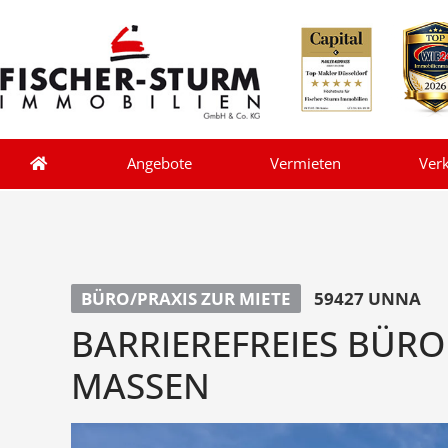
Angebote
Vermieten
Ver
BÜRO/PRAXIS ZUR MIETE
59427 UNNA
BARRIEREFREIES BÜRO
MASSEN