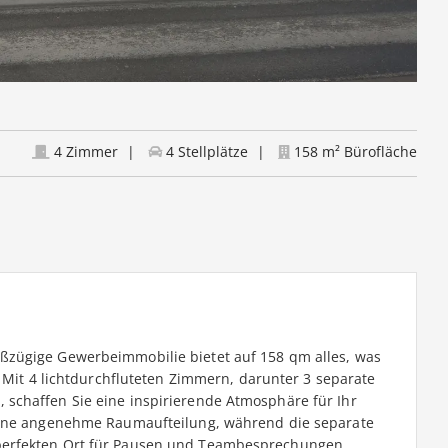
4 Zimmer
4 Stellplätze
158 m² Bürofläche
ßzügige Gewerbeimmobilie bietet auf 158 qm alles, was
. Mit 4 lichtdurchfluteten Zimmern, darunter 3 separate
schaffen Sie eine inspirierende Atmosphäre für Ihr
 eine angenehme Raumaufteilung, während die separate
perfekten Ort für Pausen und Teambesprechungen