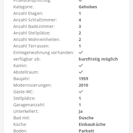
Provisionspflichtig:
Kategorie:
Gehoben
Anzahl Etagen:
1
Anzahl Schlafzimmer:
4
Anzahl Badezimmer:
3
Anzahl Stellplätze:
2
Anzahl Wohneinheiten:
2
Anzahl Terrassen:
1
Einliegerwohnung vorhanden:
verfügbar ab:
kurzfristig möglich
Kamin:
Abstellraum:
Baujahr:
1959
Modernisierungen:
2010
Gäste-WC:
Stellplätze:
1
Garagenanzahl:
1
Unterkellert:
Ja
Bad mit:
Dusche
Küche:
Einbauküche
Boden:
Parkett