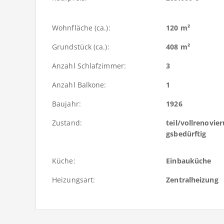
Wohnfläche (ca.):
120 m²
Grundstück (ca.):
408 m²
Anzahl Schlafzimmer:
3
Anzahl Balkone:
1
Baujahr:
1926
Zustand:
teil/vollrenovie
gsbedürftig
Küche:
Einbauküche
Heizungsart:
Zentralheizung