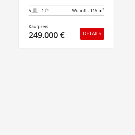
ND INTEGRIERTER G
ARAGE!
5
1
Wohnfl.: 115 m²
Kaufpreis
249.000 €
DETAILS