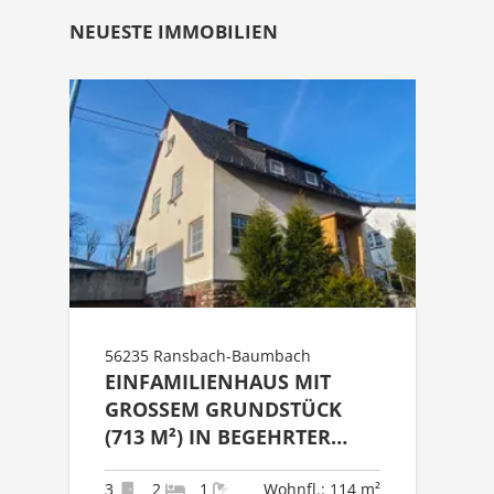
NEUESTE IMMOBILIEN
56235 Ransbach-Baumbach
EINFAMILIENHAUS MIT
GROSSEM GRUNDSTÜCK (
713 M²) IN BEGEHRTER L
AGE VON RANSBACH-B
AUMBACH!
3
2
1
Wohnfl.: 114 m²