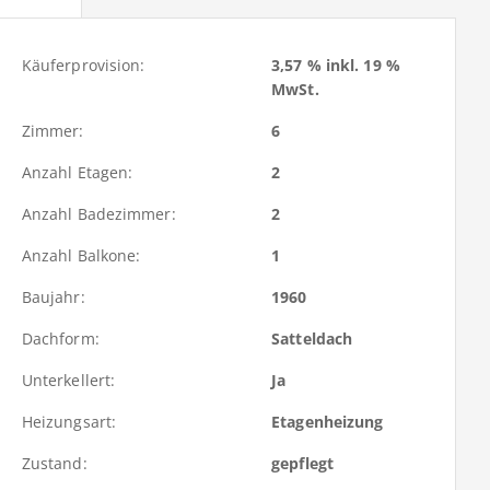
Käuferprovision:
3,57 % inkl. 19 %
MwSt.
Zimmer:
6
Anzahl Etagen:
2
Anzahl Badezimmer:
2
Anzahl Balkone:
1
Baujahr:
1960
Dachform:
Satteldach
Unterkellert:
Ja
Heizungsart:
Etagenheizung
Zustand:
gepflegt