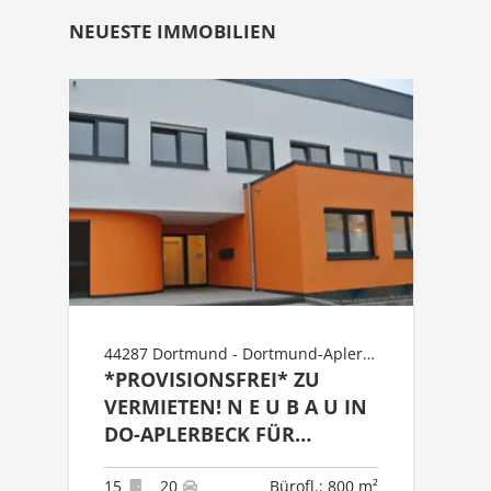
NEUESTE IMMOBILIEN
44287 Dortmund - Dortmund-Aplerbeck
*PROVISIONSFREI* ZU
VERMIETEN! N E U B A U IN
DO-APLERBECK FÜR
PFLEGEDIENSTE GEEIGNET.
15
20
Bürofl.: 800 m²