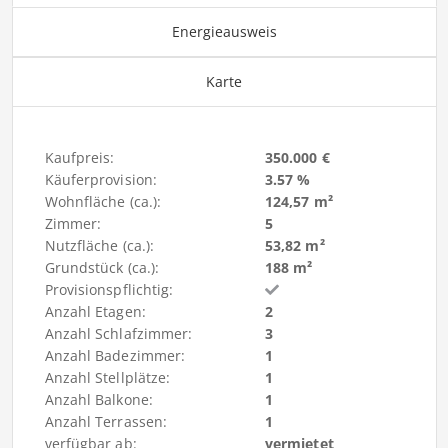
Energieausweis
Karte
Kaufpreis:
350.000 €
Käuferprovision:
3.57 %
Wohnfläche (ca.):
124,57 m²
Zimmer:
5
Nutzfläche (ca.):
53,82 m²
Grundstück (ca.):
188 m²
Provisionspflichtig:
Anzahl Etagen:
2
Anzahl Schlafzimmer:
3
Anzahl Badezimmer:
1
Anzahl Stellplätze:
1
Anzahl Balkone:
1
Anzahl Terrassen:
1
verfügbar ab:
vermietet