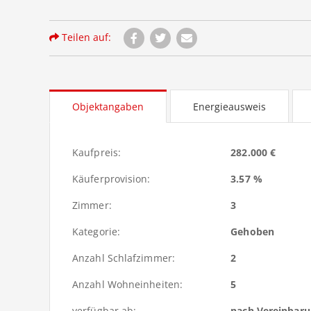
Teilen auf:
Objektangaben
Energieausweis
Kaufpreis:
282.000 €
Käuferprovision:
3.57 %
Zimmer:
3
Kategorie:
Gehoben
Anzahl Schlafzimmer:
2
Anzahl Wohneinheiten:
5
verfügbar ab:
nach Vereinbar