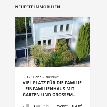
NEUESTE IMMOBILIEN
53123 Bonn - Duisdorf
VIEL PLATZ FÜR DIE FAMILIE
- EINFAMILIENHAUS MIT
GARTEN UND GROSSEM P
OTENZIAL IN BONN-D
UISDORF
7
3
3
Wohnfl.: 164 m²