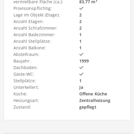
vermietbare Fläche (ca.):
83,77 m²
Provisionspflichtig:
Lage im Objekt (Etage):
2
Anzahl Etagen:
2
Anzahl Schlafzimmer:
2
Anzahl Badezimmer:
1
Anzahl Stellplätze:
1
Anzahl Balkone:
1
Abstellraum:
Baujahr:
1999
Dachboden:
Gäste-WC:
Stellplätze:
1
Unterkellert:
Ja
Küche:
Offene Küche
Heizungsart:
Zentralheizung
Zustand:
gepflegt