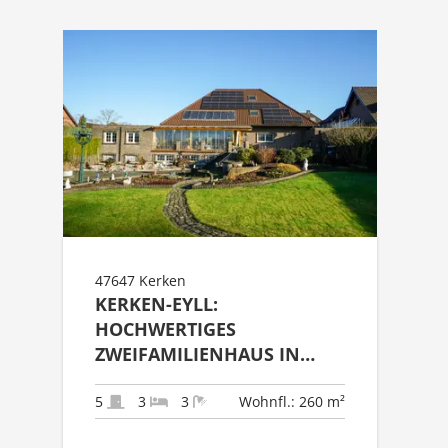
47647 Kerken
KERKEN-EYLL:
HOCHWERTIGES
ZWEIFAMILIENHAUS IN
SCHÖNER LAGE MIT
TRAUMGRUNDSTÜCK
5
3
3
Wohnfl.: 260 m²