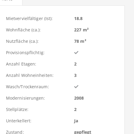
Mietvervielfältiger (Ist):
18.8
Wohnfläche (ca.):
227 m²
Nutzfläche (ca.):
78 m²
Provisionspflichtig:
Anzahl Etagen:
2
Anzahl Wohneinheiten:
3
Wasch/Trockenraum:
Modernisierungen:
2008
Stellplätze:
2
Unterkellert:
Ja
Zustand:
gepflegt