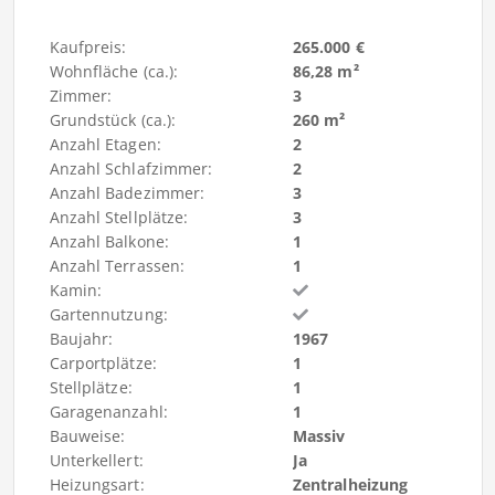
Kaufpreis:
265.000 €
Wohnfläche (ca.):
86,28 m²
Zimmer:
3
Grundstück (ca.):
260 m²
Anzahl Etagen:
2
Anzahl Schlafzimmer:
2
Anzahl Badezimmer:
3
Anzahl Stellplätze:
3
Anzahl Balkone:
1
Anzahl Terrassen:
1
Kamin:
Gartennutzung:
Baujahr:
1967
Carportplätze:
1
Stellplätze:
1
Garagenanzahl:
1
Bauweise:
Massiv
Unterkellert:
Ja
Heizungsart:
Zentralheizung