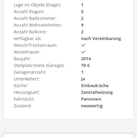
Lage im Objekt (Etage):
1
Anzahl Etagen:
5
Anzahl Badezimmer:
2
Anzahl Wohneinheiten:
9
Anzahl Balkone:
2
verfügbar ab:
nach Vereinbarung
Wasch/Trockenraum:
Abstellraum:
Baujahr:
2014
Stellplatzmiete (Garage):
70 €
Garagenanzahl:
1
Unterkellert:
Ja
Küche:
Einbauküche
Heizungsart:
Zentralheizung
Fahrstuhl:
Personen
Zustand:
neuwertig