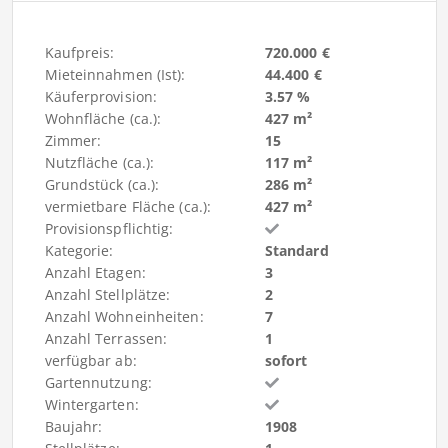
Kaufpreis:
720.000 €
Mieteinnahmen (Ist):
44.400 €
Käuferprovision:
3.57 %
Wohnfläche (ca.):
427 m²
Zimmer:
15
Nutzfläche (ca.):
117 m²
Grundstück (ca.):
286 m²
vermietbare Fläche (ca.):
427 m²
Provisionspflichtig:
Kategorie:
Standard
Anzahl Etagen:
3
Anzahl Stellplätze:
2
Anzahl Wohneinheiten:
7
Anzahl Terrassen:
1
verfügbar ab:
sofort
Gartennutzung:
Wintergarten:
Baujahr:
1908