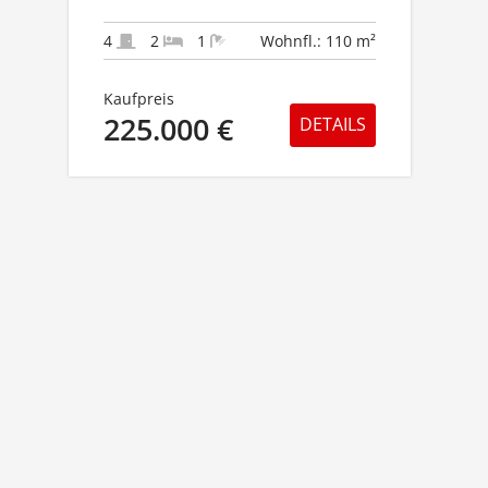
VON HACHENBURG-
ALTSTADT!
4
2
1
Wohnfl.: 110 m²
Kaufpreis
225.000 €
DETAILS