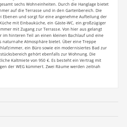
sgesamt sechs Wohneinheiten. Durch die Hanglage bietet
er auf die Terrasse und in den Gartenbereich. Die
ei Ebenen und sorgt für eine angenehme Aufteilung der
 Küche mit Einbauküche, ein Gäste-WC, ein großzügiger
immer mit Zugang zur Terrasse. Von hier aus gelangt
 im hinteren Teil an einen kleinen Bachlauf und eine
s naturnahe Atmosphäre bietet. Über eine Treppe
chlafzimmer, ein Büro sowie ein modernisiertes Bad zur
dstücksbereich gehört ebenfalls zur Wohnung. Die
tliche Kaltmiete von 950 €. Es besteht ein Vertrag mit
ungen der WEG kümmert. Zwei Räume werden zeitnah