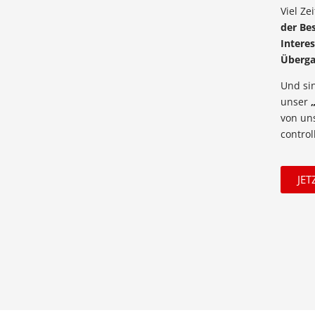
Viel Ze
der Be
Intere
Überg
Und sin
unser
von uns
control
JET