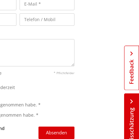
e
* Pflichtfelder
ederzeit
 genommen habe. *
 genommen habe. *
und
Absenden