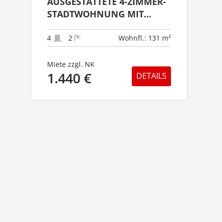
AUSGESTATTETE 4-ZIMMER-
STADTWOHNUNG MIT
AUFZUG, EINBAUKÜCHE, 2
BALKONEN & GARAGE
4
2
Wohnfl.: 131 m²
Miete zzgl. NK
1.440 €
DETAILS