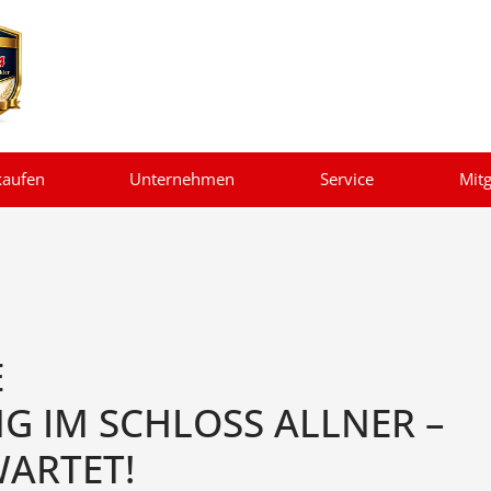
kaufen
Unternehmen
Service
Mitg
E
 IM SCHLOSS ALLNER –
WARTET!