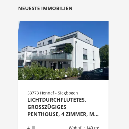
NEUESTE IMMOBILIEN
53773 Hennef - Siegbogen
LICHTDURCHFLUTETES,
GROSSZÜGIGES P
ENTHOUSE, 4 ZIMMER, MIT A
UFZUG & 2 T
IEFGARAGENSTELLPLÄTZEN
4
Wohnfl.: 140 m²