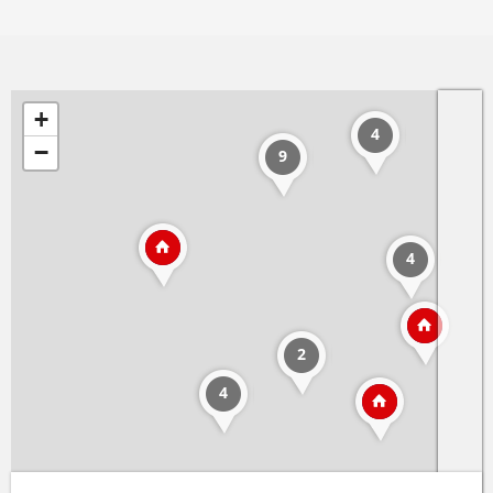
+
4
−
9
4
2
4
Leaflet
| ©
OpenStreetMap
contributors